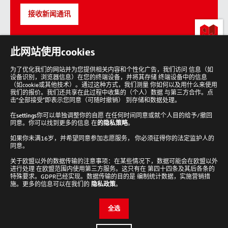
接收新闻通讯
lab-
此网站使用cookies
loving
people
为了优化我们的网站并为您提供相关内容和个性化广告，我们访问 信息（如
设备识别，浏览器信息）在您的终端设备，并将其存储 终端设备中的信息
回
到
（如cookie或其他技术）。通过这种方式，我们测量 你如何以及用什么来使用
顶
我们的报价。我们还共享在此过程中收集的（个人）数据 与第三方合作。点
部
击“全部接受”即表示您同意（可随时撤销） 到存储和数据处理。
在
settings
你可以单独调整你的自愿 在任何时间同意或就个人目的给予/撤回
同意。你可以找到更多的信息 在
的隐私策略
。
如果你未满16岁，并希望同意参加志愿服务， 你必须征得你的法定监护人的
Analytik Jena 新闻通讯
同意。
接收新闻通讯
关于欧盟以外的数据传输的注意事项：在某些情况下，数据可能会在欧盟以外
进行处理 在欧盟范围内使用第三方服务。这只有在 第四十四条及其后各条的
Cookie设置
特殊要求。GDPR已经实现。数据传输的目的是 编制统计数据，实施营销措
施。更多的信息可以在我们的
隐私政策
。
检查并编辑您的Cookie设置。
全选
编辑设置