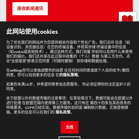
接收新闻通讯
lab-
此网站使用cookies
loving
people
为了优化我们的网站并为您提供相关内容和个性化广告，我们访问 信息（如
设备识别，浏览器信息）在您的终端设备，并将其存储 终端设备中的信息
回
到
（如cookie或其他技术）。通过这种方式，我们测量 你如何以及用什么来使用
顶
我们的报价。我们还共享在此过程中收集的（个人）数据 与第三方合作。点
部
击“全部接受”即表示您同意（可随时撤销） 到存储和数据处理。
在
settings
你可以单独调整你的自愿 在任何时间同意或就个人目的给予/撤回
同意。你可以找到更多的信息 在
的隐私策略
。
如果你未满16岁，并希望同意参加志愿服务， 你必须征得你的法定监护人的
Analytik Jena 新闻通讯
同意。
接收新闻通讯
关于欧盟以外的数据传输的注意事项：在某些情况下，数据可能会在欧盟以外
进行处理 在欧盟范围内使用第三方服务。这只有在 第四十四条及其后各条的
Cookie设置
特殊要求。GDPR已经实现。数据传输的目的是 编制统计数据，实施营销措
施。更多的信息可以在我们的
隐私政策
。
检查并编辑您的Cookie设置。
全选
编辑设置