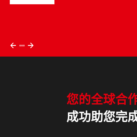
TOC/TNb 分析
了解更多
TOC/TNb-HTCO
TOC-UV
样品处理
自动进样器
PULSEspencer
slide
slide
样品引入
left
right
自动化样品处理和制备
样品制备
消解
分离和提取
您的全球合
产品
成功助您完