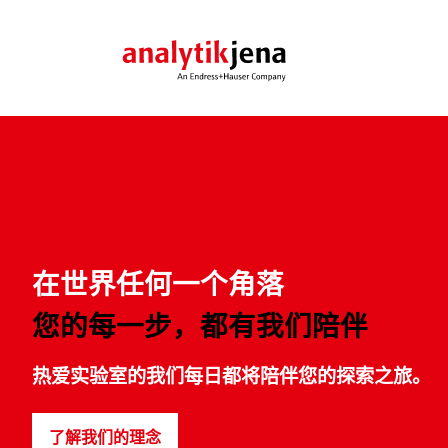
化学分析
行业
电子学习
应用支持
关于
技术
解决
重点
合作
燃烧元素分析
化学品和材料
网络研讨会
公司价值观
物种
产品
新闻
AOX
环境
电子书籍
管理团队
MALDI
图像
了解更多
在世界任何一个角落
CNSX
制药
核酸
元素分析
您的每一步，都有我们陪伴
食品与农业
Feli
AAS
了解更多
地质、采矿和金属
了解更多
自动
ICP-MS
热爱实验室的我们每日都将陪伴您的探索之旅。
石油和天然气
CyBio
ICP-OES
分子光谱
了解我们的理念
紫外/可见