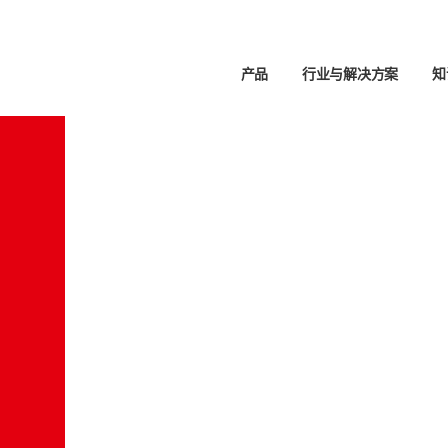
产品
行业与解决方案
知
支持
方案
应用
伙伴
生命科学
服务联系人
应用聚焦
博客
全球联系方式
液体
分析
样品制备
NGS 样品制备
实验
搜索器
职业生涯
加热和混合
实验
-TOF-MS
锂离子电池的生命周期
和徽标
职位空缺
自动化
PCR 和 qPCR 热循环仪
提取
化学品回收
移液
热循环仪 (PCR)
X 应用概述
磷分析
自动
实时热循环仪 (qPCR)
处理临床样本
卤素测定
 FeliX SELECT Head移液头
从矿石到金属
膜蛋白纯化和分析