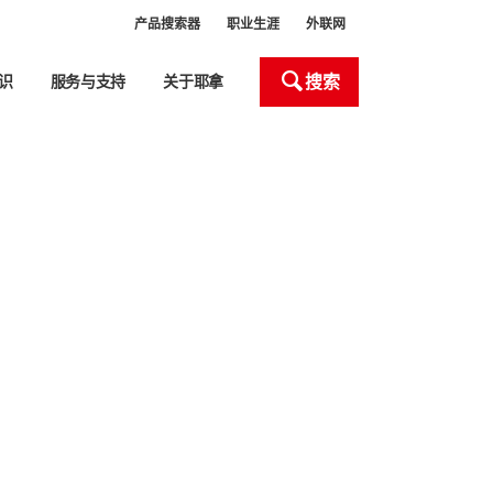
产品搜索器
职业生涯
外联网
搜索
识
服务与支持
关于耶拿
处理和自动化
产品搜索器
Close
Close
Close
Close
Close
室设备
室器皿处理
液体处理器 (ALH)
新
头
化液体处理工作站移液枪头