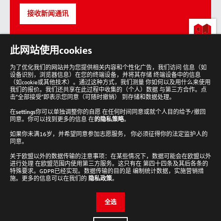
接收新闻通讯
lab-
此网站使用cookies
loving
people
为了优化我们的网站并为您提供相关内容和个性化广告，我们访问 信息（如
设备识别，浏览器信息）在您的终端设备，并将其存储 终端设备中的信息
回
到
（如cookie或其他技术）。通过这种方式，我们测量 你如何以及用什么来使用
顶
我们的报价。我们还共享在此过程中收集的（个人）数据 与第三方合作。点
部
击“全部接受”即表示您同意（可随时撤销） 到存储和数据处理。
在
settings
你可以单独调整你的自愿 在任何时间同意或就个人目的给予/撤回
同意。你可以找到更多的信息 在
的隐私策略
。
如果你未满16岁，并希望同意参加志愿服务， 你必须征得你的法定监护人的
Analytik Jena 新闻通讯
同意。
接收新闻通讯
关于欧盟以外的数据传输的注意事项：在某些情况下，数据可能会在欧盟以外
进行处理 在欧盟范围内使用第三方服务。这只有在 第四十四条及其后各条的
Cookie设置
特殊要求。GDPR已经实现。数据传输的目的是 编制统计数据，实施营销措
施。更多的信息可以在我们的
隐私政策
。
检查并编辑您的Cookie设置。
全选
编辑设置