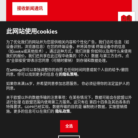
接收新闻通讯
lab-
此网站使用cookies
loving
people
为了优化我们的网站并为您提供相关内容和个性化广告，我们访问 信息（如
设备识别，浏览器信息）在您的终端设备，并将其存储 终端设备中的信息
回
到
（如cookie或其他技术）。通过这种方式，我们测量 你如何以及用什么来使用
顶
我们的报价。我们还共享在此过程中收集的（个人）数据 与第三方合作。点
部
击“全部接受”即表示您同意（可随时撤销） 到存储和数据处理。
在
settings
你可以单独调整你的自愿 在任何时间同意或就个人目的给予/撤回
同意。你可以找到更多的信息 在
的隐私策略
。
如果你未满16岁，并希望同意参加志愿服务， 你必须征得你的法定监护人的
Analytik Jena 新闻通讯
同意。
接收新闻通讯
关于欧盟以外的数据传输的注意事项：在某些情况下，数据可能会在欧盟以外
进行处理 在欧盟范围内使用第三方服务。这只有在 第四十四条及其后各条的
Cookie设置
特殊要求。GDPR已经实现。数据传输的目的是 编制统计数据，实施营销措
施。更多的信息可以在我们的
隐私政策
。
检查并编辑您的Cookie设置。
全选
编辑设置