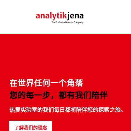
化学分析
行业
电子学习
应用支持
关于
技术
解决
重点
合作
燃烧元素分析
化学品和材料
网络研讨会
公司价值观
物种
产品
新闻
AOX
环境
电子书籍
管理团队
MALDI
图像
了解更多
在世界任何一个角落
CNSX
制药
核酸
元素分析
您的每一步，都有我们陪伴
食品与农业
Feli
AAS
了解更多
地质、采矿和金属
了解更多
自动
ICP-MS
热爱实验室的我们每日都将陪伴您的探索之旅。
石油和天然气
CyBio
ICP-OES
分子光谱
了解我们的理念
紫外/可见