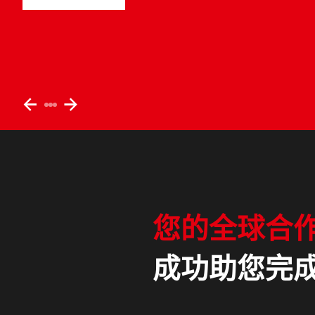
TOC/TNb 分析
了解更多
TOC/TNb-HTCO
TOC-UV
样品处理
自动进样器
PULSEspencer
slide
slide
样品引入
left
right
自动化样品处理和制备
样品制备
消解
分离和提取
您的全球合
产品
成功助您完