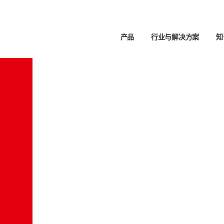
产品
行业与解决方案
知
支持
方案
应用
伙伴
生命科学
服务联系人
应用聚焦
博客
全球联系方式
液体
分析
样品制备
NGS 样品制备
实验
搜索器
职业生涯
加热和混合
实验
-TOF-MS
锂离子电池的生命周期
和徽标
职位空缺
自动化
PCR 和 qPCR 热循环仪
提取
化学品回收
移液
热循环仪 (PCR)
X 应用概述
磷分析
自动
实时热循环仪 (qPCR)
处理临床样本
卤素测定
 FeliX SELECT Head移液头
从矿石到金属
膜蛋白纯化和分析