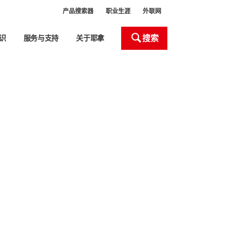
产品搜索器
职业生涯
外联网
搜索
识
服务与支持
关于耶拿
处理和自动化
产品搜索器
Close
Close
Close
Close
Close
室设备
室器皿处理
液体处理器 (ALH)
新
头
化液体处理工作站移液枪头