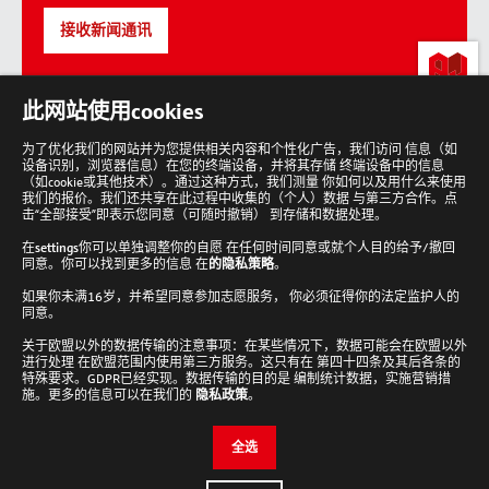
接收新闻通讯
lab-
此网站使用cookies
loving
people
为了优化我们的网站并为您提供相关内容和个性化广告，我们访问 信息（如
设备识别，浏览器信息）在您的终端设备，并将其存储 终端设备中的信息
回
到
（如cookie或其他技术）。通过这种方式，我们测量 你如何以及用什么来使用
顶
我们的报价。我们还共享在此过程中收集的（个人）数据 与第三方合作。点
部
击“全部接受”即表示您同意（可随时撤销） 到存储和数据处理。
在
settings
你可以单独调整你的自愿 在任何时间同意或就个人目的给予/撤回
同意。你可以找到更多的信息 在
的隐私策略
。
如果你未满16岁，并希望同意参加志愿服务， 你必须征得你的法定监护人的
Analytik Jena 新闻通讯
同意。
接收新闻通讯
关于欧盟以外的数据传输的注意事项：在某些情况下，数据可能会在欧盟以外
进行处理 在欧盟范围内使用第三方服务。这只有在 第四十四条及其后各条的
Cookie设置
特殊要求。GDPR已经实现。数据传输的目的是 编制统计数据，实施营销措
施。更多的信息可以在我们的
隐私政策
。
检查并编辑您的Cookie设置。
全选
编辑设置