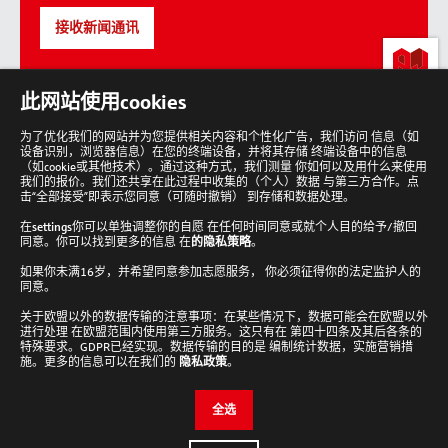
接收新闻通讯
lab-
此网站使用cookies
loving
people
为了优化我们的网站并为您提供相关内容和个性化广告，我们访问 信息（如
设备识别，浏览器信息）在您的终端设备，并将其存储 终端设备中的信息
回
到
（如cookie或其他技术）。通过这种方式，我们测量 你如何以及用什么来使用
顶
我们的报价。我们还共享在此过程中收集的（个人）数据 与第三方合作。点
部
击“全部接受”即表示您同意（可随时撤销） 到存储和数据处理。
在
settings
你可以单独调整你的自愿 在任何时间同意或就个人目的给予/撤回
同意。你可以找到更多的信息 在
的隐私策略
。
如果你未满16岁，并希望同意参加志愿服务， 你必须征得你的法定监护人的
Analytik Jena 新闻通讯
同意。
接收新闻通讯
关于欧盟以外的数据传输的注意事项：在某些情况下，数据可能会在欧盟以外
进行处理 在欧盟范围内使用第三方服务。这只有在 第四十四条及其后各条的
Cookie设置
特殊要求。GDPR已经实现。数据传输的目的是 编制统计数据，实施营销措
施。更多的信息可以在我们的
隐私政策
。
检查并编辑您的Cookie设置。
全选
编辑设置