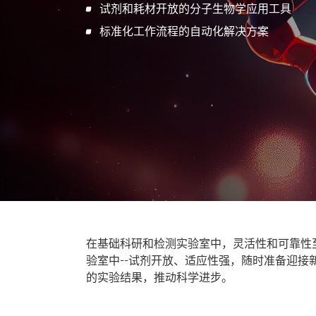
试剂和耗材开放的分子生物学应用工具
TOC/TNb 分析
了解更多
标准化工作流程的自动化解决方案
TOC/TNb-HTCO
TOC-UV
样品处理
自动进样器
样品引入
自动化样品处理和制备
样品制备
消解
分离和提取
在基础科研和检测实验室中，灵活性和可靠性
产品
验室中--试剂开放、适应性强，随时准备迎
的实验结果，推动科学进步。