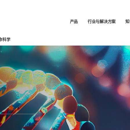
产品
行业与解决方案
知
命科学
支持
方案
应用
伙伴
生命科学
服务联系人
应用聚焦
博客
全球联系方式
液体
分析
样品制备
NGS 样品制备
实验
搜索器
职业生涯
加热和混合
实验
-TOF-MS
锂离子电池的生命周期
和徽标
职位空缺
自动化
PCR 和 qPCR 热循环仪
提取
化学品回收
移液
热循环仪 (PCR)
X 应用概述
磷分析
自动
实时热循环仪 (qPCR)
处理临床样本
卤素测定
 FeliX SELECT Head移液头
从矿石到金属
膜蛋白纯化和分析