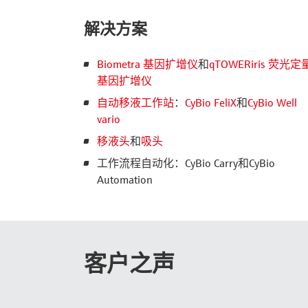
解决方案
Biometra 基因扩增仪
和
qTOWERiris 荧光定
基因扩增仪
自动移液工作站
：
CyBio FeliX
和
CyBio Well
vario
移液头
和
吸头
工作流程自动化：CyBio Carry和CyBio
Automation
客户之声