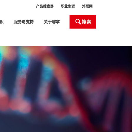
产品搜索器
职业生涯
外联网
搜索
识
服务与支持
关于耶拿
处理和自动化
产品搜索器
Close
Close
Close
Close
Close
室设备
室器皿处理
液体处理器 (ALH)
新
头
化液体处理工作站移液枪头