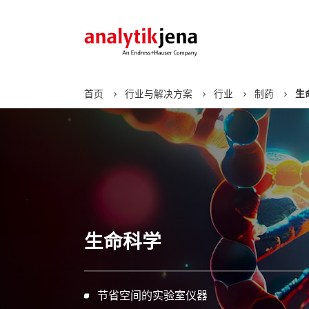
首页
行业与解决方案
行业
制药
生
化学分析
行业
电子学习
应用支持
关于
技术
解决
重点
合作
燃烧元素分析
化学品和材料
网络研讨会
公司价值观
物种
产品
新闻
AOX
环境
电子书籍
管理团队
MALDI
图像
了解更多
CNSX
制药
核酸
元素分析
食品与农业
Feli
AAS
了解更多
生命科学
地质、采矿和金属
了解更多
自动
ICP-MS
石油和天然气
CyBio
ICP-OES
分子光谱
节省空间的实验室仪器
紫外/可见