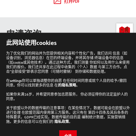
打开PDF
申请咨询
lab-
此网站使用cookies
loving
people
为了优化我们的网站并为您提供相关内容和个性化广告，我们访问 信息（如
设备识别，浏览器信息）在您的终端设备，并将其存储 终端设备中的信息
回
到
（如cookie或其他技术）。通过这种方式，我们测量 你如何以及用什么来使用
顶
我们的报价。我们还共享在此过程中收集的（个人）数据 与第三方合作。点
部
击“全部接受”即表示您同意（可随时撤销） 到存储和数据处理。
在
settings
你可以单独调整你的自愿 在任何时间同意或就个人目的给予/撤回
同意。你可以找到更多的信息 在
的隐私策略
。
如果你未满16岁，并希望同意参加志愿服务， 你必须征得你的法定监护人的
Analytik Jena 新闻通讯
同意。
接收新闻通讯
关于欧盟以外的数据传输的注意事项：在某些情况下，数据可能会在欧盟以外
进行处理 在欧盟范围内使用第三方服务。这只有在 第四十四条及其后各条的
Cookie设置
特殊要求。GDPR已经实现。数据传输的目的是 编制统计数据，实施营销措
施。更多的信息可以在我们的
隐私政策
。
检查并编辑您的Cookie设置。