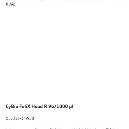
电脑）
CyBio FeliX Head R 96/1000 µl
OL3316-14-950