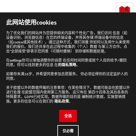
lab-
此网站使用cookies
loving
people
为了优化我们的网站并为您提供相关内容和个性化广告，我们访问 信息（如
设备识别，浏览器信息）在您的终端设备，并将其存储 终端设备中的信息
回
到
（如cookie或其他技术）。通过这种方式，我们测量 你如何以及用什么来使用
顶
我们的报价。我们还共享在此过程中收集的（个人）数据 与第三方合作。点
部
击“全部接受”即表示您同意（可随时撤销） 到存储和数据处理。
在
settings
你可以单独调整你的自愿 在任何时间同意或就个人目的给予/撤回
同意。你可以找到更多的信息 在
的隐私策略
。
如果你未满16岁，并希望同意参加志愿服务， 你必须征得你的法定监护人的
Analytik Jena 新闻通讯
同意。
接收新闻通讯
关于欧盟以外的数据传输的注意事项：在某些情况下，数据可能会在欧盟以外
进行处理 在欧盟范围内使用第三方服务。这只有在 第四十四条及其后各条的
Cookie设置
特殊要求。GDPR已经实现。数据传输的目的是 编制统计数据，实施营销措
施。更多的信息可以在我们的
隐私政策
。
检查并编辑您的Cookie设置。
全选
编辑设置
仅必需