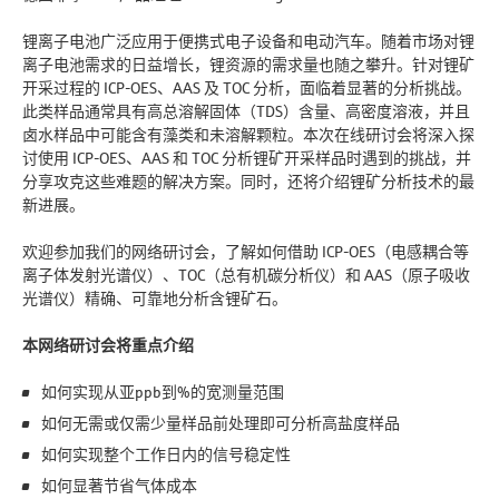
锂离子电池广泛应用于便携式电子设备和电动汽车。随着市场对锂
离子电池需求的日益增长，锂资源的需求量也随之攀升。针对锂矿
开采过程的 ICP-OES、AAS 及 TOC 分析，面临着显著的分析挑战。
此类样品通常具有高总溶解固体（TDS）含量、高密度溶液，并且
卤水样品中可能含有藻类和未溶解颗粒。本次在线研讨会将深入探
讨使用 ICP-OES、AAS 和 TOC 分析锂矿开采样品时遇到的挑战，并
分享攻克这些难题的解决方案。同时，还将介绍锂矿分析技术的最
新进展。
欢迎参加我们的网络研讨会，了解如何借助 ICP-OES（电感耦合等
离子体发射光谱仪）、TOC（总有机碳分析仪）和 AAS（原子吸收
光谱仪）精确、可靠地分析含锂矿石。
本网络研讨会将重点介绍
如何实现从亚ppb到%的宽测量范围
如何无需或仅需少量样品前处理即可分析高盐度样品
如何实现整个工作日内的信号稳定性
如何显著节省气体成本