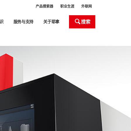
产品搜索器
职业生涯
外联网
搜索
识
服务与支持
关于耶拿
处理和自动化
产品搜索器
Close
Close
Close
Close
Close
室设备
室器皿处理
液体处理器 (ALH)
新
头
化液体处理工作站移液枪头