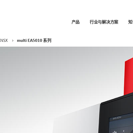
产品
行业与解决方案
知
CNSX
multi EA5010 系列
支持
方案
应用
伙伴
生命科学
服务联系人
应用聚焦
博客
全球联系方式
液体
分析
样品制备
NGS 样品制备
实验
搜索器
职业生涯
加热和混合
实验
-TOF-MS
锂离子电池的生命周期
和徽标
职位空缺
自动化
PCR 和 qPCR 热循环仪
提取
化学品回收
移液
热循环仪 (PCR)
X 应用概述
磷分析
自动
实时热循环仪 (qPCR)
处理临床样本
卤素测定
 FeliX SELECT Head移液头
从矿石到金属
膜蛋白纯化和分析