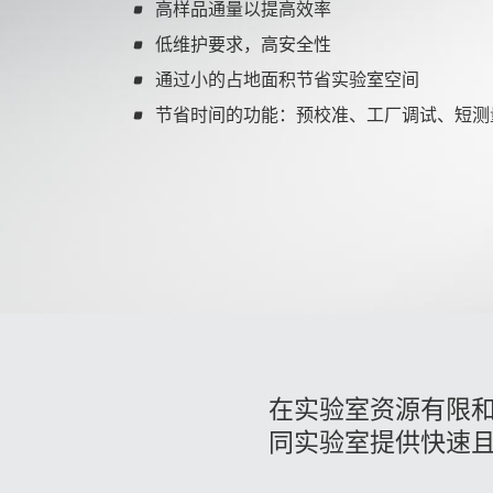
高样品通量以提高效率
TOC/TNb 分析
低维护要求，高安全性
了解更多
TOC/TNb-HTCO
通过小的占地面积节省实验室空间
TOC-UV
节省时间的功能：预校准、工厂调试、短测量
样品处理
自动进样器
样品引入
自动化样品处理和制备
样品制备
消解
分离和提取
产品
在实验室资源有限和样
同实验室提供快速