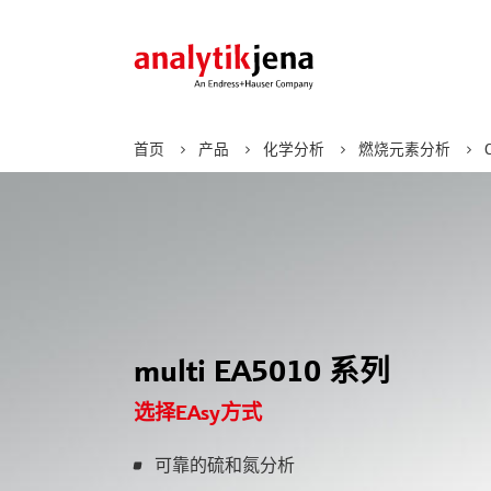
首页
产品
化学分析
燃烧元素分析
化学分析
行业
电子学习
应用支持
关于
技术
解决
重点
合作
燃烧元素分析
化学品和材料
网络研讨会
公司价值观
物种
产品
新闻
AOX
环境
电子书籍
管理团队
MALDI
图像
了解更多
CNSX
制药
核酸
元素分析
食品与农业
Feli
multi EA5010 系列
AAS
了解更多
地质、采矿和金属
了解更多
自动
ICP-MS
选择EAsy方式
石油和天然气
CyBio
ICP-OES
分子光谱
可靠的硫和氮分析
紫外/可见