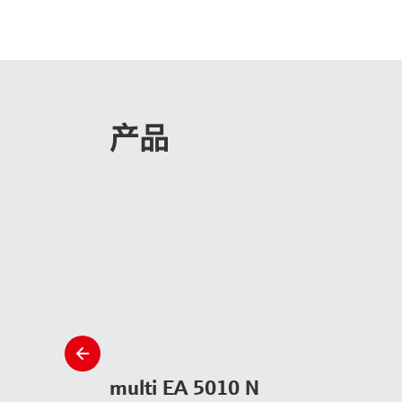
产品
slide
left
multi EA 5010 N