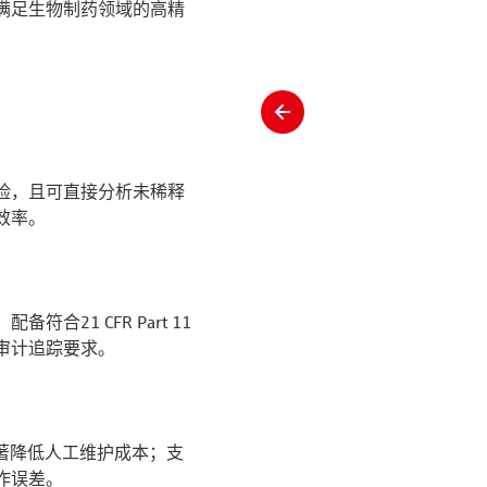
满足生物制药领域的高精
slide
left
险，且可直接分析未稀释
效率。
21 CFR Part 11
审计追踪要求。
显著降低人工维护成本；支
作误差。