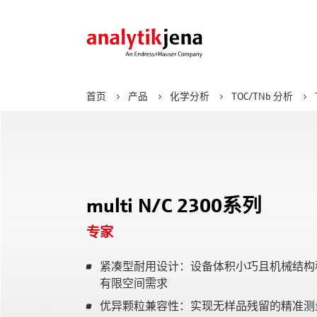
首页
产品
化学分析
TOC/TNb 分析
化学分析
行业
电子学习
应用支持
关于
技术
解决
重点
合作
燃烧元素分析
化学品和材料
网络研讨会
公司价值观
物种
产品
新闻
AOX
环境
电子书籍
管理团队
MALDI
图像
了解更多
CNSX
multi N/C 2300系列
制药
核酸
元素分析
食品与农业
Feli
专家
AAS
了解更多
地质、采矿和金属
了解更多
自动
ICP-MS
紧凑型耐用设计：设备体积小巧且机械结构
石油和天然气
CyBio
ICP-OES
有限空间需求
分子光谱
优异颗粒兼容性：实现无样品残留的精准测
紫外/可见