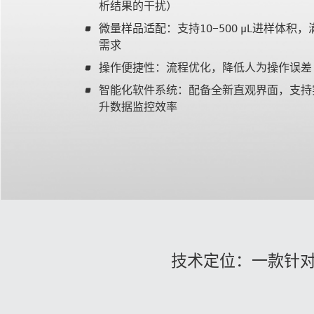
析结果的干扰）
TOC/TNb 分析
微量样品适配：支持10–500 µL进样体积
了解更多
TOC/TNb-HTCO
需求
TOC-UV
操作便捷性：流程优化，降低人为操作误差
样品处理
智能化软件系统：配备全新直观界面，支持
自动进样器
升数据监控效率
样品引入
自动化样品处理和制备
样品制备
消解
分离和提取
产品
技术定位：一款针