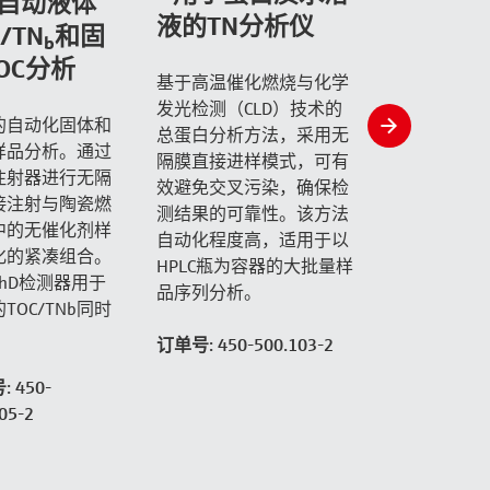
全自动液体
液的TN分析仪
/TN
和固
b
OC分析
基于高温催化燃烧与化学
发光检测（CLD）技术的
的自动化固体和
slide
总蛋白分析方法，采用无
样品分析。通过
right
隔膜直接进样模式，可有
注射器进行无隔
效避免交叉污染，确保检
接注射与陶瓷燃
测结果的可靠性。该方法
中的无催化剂样
自动化程度高，适用于以
化的紧凑组合。
HPLC瓶为容器的大批量样
hD检测器用于
品序列分析。
TOC/TNb同时
。
订单号: 450-500.103-2
 450-
05-2