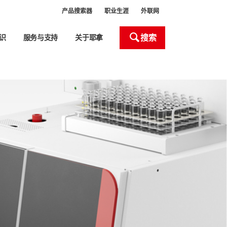
产品搜索器
职业生涯
外联网
搜索
识
服务与支持
关于耶拿
处理和自动化
产品搜索器
Close
Close
Close
Close
Close
室设备
室器皿处理
液体处理器 (ALH)
新
头
化液体处理工作站移液枪头