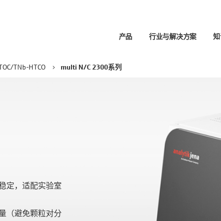
产品
行业与解决方案
知
TOC/TNb-HTCO
multi N/C 2300系列
支持
方案
应用
伙伴
生命科学
服务联系人
应用聚焦
博客
全球联系方式
液体
分析
样品制备
NGS 样品制备
实验
搜索器
职业生涯
加热和混合
实验
-TOF-MS
锂离子电池的生命周期
和徽标
职位空缺
自动化
PCR 和 qPCR 热循环仪
提取
化学品回收
移液
热循环仪 (PCR)
X 应用概述
磷分析
自动
实时热循环仪 (qPCR)
处理临床样本
卤素测定
稳定，适配实验室
 FeliX SELECT Head移液头
从矿石到金属
膜蛋白纯化和分析
量（避免颗粒对分