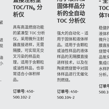
直接注射型
- 
固体样品分
TOC/TN
分
TOC
b
析的全自动
析仪
体T
TOC 分析仪
紧
具有高温燃烧功能
稳健
内
的紧凑型 TOC 分析
强大的自动化 – 适
液体
。
仪。采用微升注射
用于固体和液体样
微升
进
器直接进样，无需
品。适用于含颗粒
膜直
现
隔膜，可实现无交
或油性样品的液体
烧管
叉污染的样品处
样品的无隔膜直接
品氧
油
理，适用于含颗粒
进样技术，以及在
集成C
小
或油性样品，也非
陶瓷燃烧管中对固
水样的
常适合小体积样
体样品进行无催化
分析
品。
剂燃烧。
-
订单号:
订单号: 450-
订单号: 450-
500.1
500.102-2
500.104-2