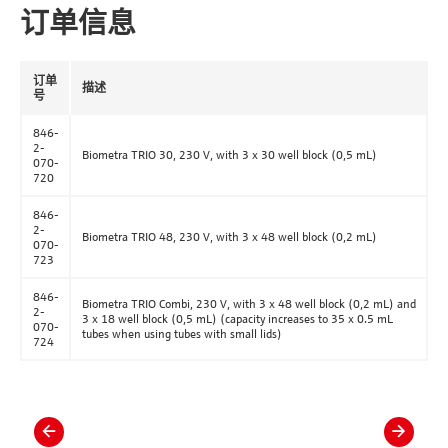
订单信息
订单
描述
号
846-
2-
Biometra TRIO 30, 230 V, with 3 x 30 well block (0,5 mL)
070-
720
846-
2-
Biometra TRIO 48, 230 V, with 3 x 48 well block (0,2 mL)
070-
723
846-
Biometra TRIO Combi, 230 V, with 3 x 48 well block (0,2 mL) and
2-
3 x 18 well block (0,5 mL) (capacity increases to 35 x 0.5 mL
070-
tubes when using tubes with small lids)
724
slide
slide