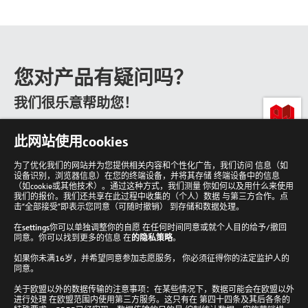
您对产品有疑问吗？
我们很乐意帮助您！
lab-
此网站使用cookies
loving
people
为了优化我们的网站并为您提供相关内容和个性化广告，我们访问 信息（如
设备识别，浏览器信息）在您的终端设备，并将其存储 终端设备中的信息
回
到
（如cookie或其他技术）。通过这种方式，我们测量 你如何以及用什么来使用
顶
我们的报价。我们还共享在此过程中收集的（个人）数据 与第三方合作。点
部
击“全部接受”即表示您同意（可随时撤销） 到存储和数据处理。
在
settings
你可以单独调整你的自愿 在任何时间同意或就个人目的给予/撤回
同意。你可以找到更多的信息 在
的隐私策略
。
如果你未满16岁，并希望同意参加志愿服务， 你必须征得你的法定监护人的
Analytik Jena 新闻通讯
同意。
接收新闻通讯
关于欧盟以外的数据传输的注意事项：在某些情况下，数据可能会在欧盟以外
进行处理 在欧盟范围内使用第三方服务。这只有在 第四十四条及其后各条的