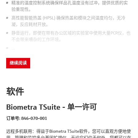
精准的温度控制系统确保样品孔温度没有过冲，提供优质的实
验重现性。
高性能智能热盖 (HPSL) 确保热盖和模块之间温度均匀，无冷
凝，反应耗材开放。
静音运行，即使在带有办公区域的实验室中使用大量PCR仪，也
不会带来嘈杂的工作环境。
...
继续阅读
软件
Biometra TSuite - 单一许可
订单号: 846-070-001
远程多机联用：得益于Biometra TSuite软件，您可以直观方便地使
用、管理和监控多台基因扩增仪，无论它们位于何处，您都可以在