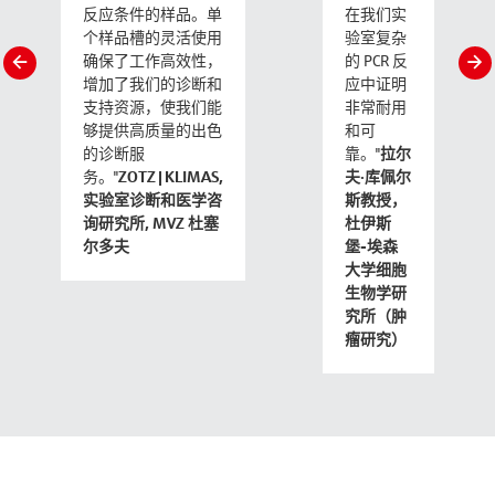
反应条件的样品。单
在我们实
个样品槽的灵活使用
验室复杂
slide
确保了工作高效性，
的 PCR 反
s
left
增加了我们的诊断和
应中证明
r
支持资源，使我们能
非常耐用
够提供高质量的出色
和可
的诊断服
靠。"
拉尔
务。"
ZOTZ|KLIMAS,
夫·库佩尔
实验室诊断和医学咨
斯教授，
询研究所, MVZ 杜塞
杜伊斯
尔多夫
堡-埃森
大学细胞
生物学研
究所（肿
瘤研究）