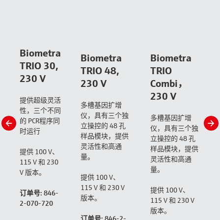
Biometra
Biometra
Biometra
TRIO 30,
TRIO 48,
TRIO
230 V
230 V
Combi，
230 V
提供超级灵活
多槽基因扩增
性，三个不同
仪，具有三个独
多槽基因扩增
的 PCR程序同
slide
s
立操控的 48 孔
仪，具有三个独
时运行
left
r
样品模块，提供
立操控的 48 孔
灵活性和高通
样品模块，提供
提供 100 V、
量。
灵活性和高通
115 V 和 230
量。
V 版本。
提供 100 V、
115 V 和 230 V
提供 100 V、
订单号: 846-
版本。
115 V 和 230 V
2-070-720
版本。
订单号: 846-2-