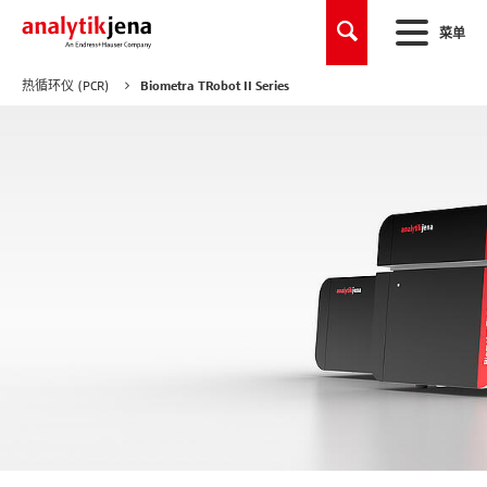
菜单
热循环仪 (PCR)
Biometra TRobot II Series