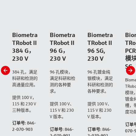
Biometra
Biometra
Biometra
Bio
TRobot II
TRobot II
TRobot II
TRob
384 G，
96 G，
96 SG,
PC
230 V
230 V
230 V
模块
SG
slide
s
384 孔，满足
96 孔模块，
96 孔镀金纯
left
r
科研和检测的
满足科研和检
银模块，满足
Biome
高通量应用。
测的各种要
科研和检测的
TRobo
求。
各种要求。
模块，
提供 100 V，
镀金
115 和 230 V
提供 100 V、
提供 100 V、
槽，
三种版本。
115 V 和 230
115 V 和 230
度功
V 版本。
V 版本。
订单号: 846-
订单号:
2-070-903
订单号: 846-
订单号: 846-
070-
2-070-901
2-070-902