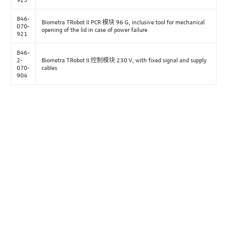
846-
Biometra TRobot II PCR 模块 96 G, inclusive tool for mechanical
070-
opening of the lid in case of power failure
921
846-
2-
Biometra TRobot II 控制模块 230 V, with fixed signal and supply
070-
cables
904