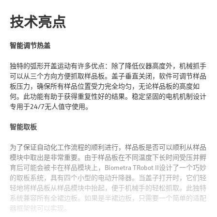
技术亮点
智能调节热盖
独特的弧形开盖运动有许多优点：除了降低仪器高度外，机械抓手
可以从三个方向方便抓取样品板。盖子垂直关闭，软件可调节样品
板压力，确保所有样品位置受力完全均匀，无论样品板的高度如
何。此功能有助于获得重复性好的结果。稳定坚固的电机机制设计
专用于24/7无人值守使用。
智能取板
为了保证自动化工作流程的顺利进行，样品板是否可以顺利从样品
模块中取出是非常重要。由于样品板在不同温度下长时间受压并孵
育后可能会被卡在样品模块上，Biometra TRobot II设计了一个巧妙
的取板系统，具有四个小型的电动升降器。当盖子打开时，它们轻
轻地将样品板从样品模块中抬起，便于机械手的轻松抓取。此独特
系统兼容所有全裙边板。如果是半裙边板，只需要一个简单的适配
器框架就可以实现。