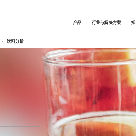
产品
行业与解决方案
知
饮料分析
支持
方案
应用
伙伴
生命科学
服务联系人
应用聚焦
博客
全球联系方式
液体
分析
样品制备
NGS 样品制备
实验
搜索器
职业生涯
加热和混合
实验
-TOF-MS
锂离子电池的生命周期
和徽标
职位空缺
自动化
PCR 和 qPCR 热循环仪
提取
化学品回收
移液
热循环仪 (PCR)
X 应用概述
磷分析
自动
实时热循环仪 (qPCR)
处理临床样本
卤素测定
 FeliX SELECT Head移液头
从矿石到金属
膜蛋白纯化和分析