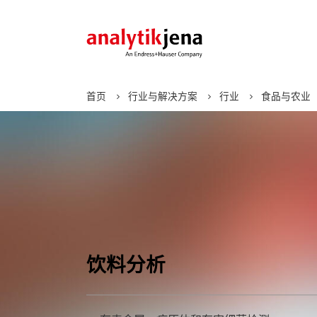
首页
行业与解决方案
行业
食品与农业
化学分析
行业
电子学习
应用支持
关于
技术
解决
重点
合作
燃烧元素分析
化学品和材料
网络研讨会
公司价值观
物种
产品
新闻
AOX
环境
电子书籍
管理团队
MALDI
图像
了解更多
CNSX
制药
核酸
元素分析
食品与农业
Feli
AAS
了解更多
地质、采矿和金属
了解更多
自动
ICP-MS
饮料分析
石油和天然气
CyBio
ICP-OES
分子光谱
紫外/可见