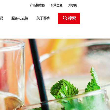
产品搜索器
职业生涯
外联网
搜索
识
服务与支持
关于耶拿
处理和自动化
产品搜索器
Close
Close
Close
Close
Close
室设备
室器皿处理
液体处理器 (ALH)
新
头
化液体处理工作站移液枪头