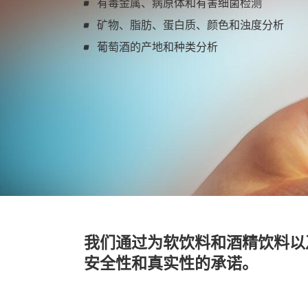
有毒金属、病原体和有害细菌检测
TOC/TNb 分析
矿物、脂肪、蛋白质、颜色和浊度分析
了解更多
TOC/TNb-HTCO
葡萄酒的产地和种类分析
TOC-UV
样品处理
自动进样器
样品引入
自动化样品处理和制备
样品制备
消解
分离和提取
我们通过为软饮料和酒精饮料以
产品
安全性和真实性的承诺。