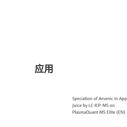
应用
Speciation of Arsenic in App
Juice by LC-ICP-MS on
PlasmaQuant MS Elite (EN)