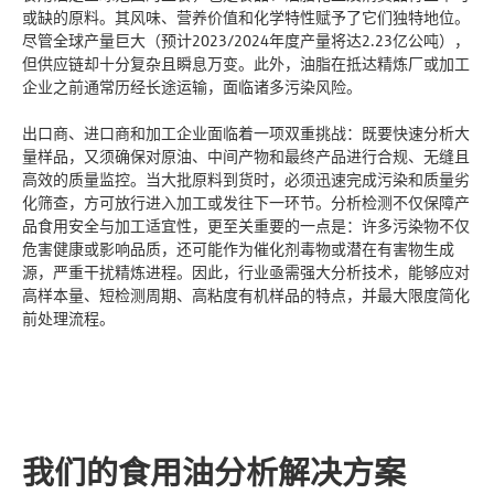
或缺的原料。其风味、营养价值和化学特性赋予了它们独特地位。
尽管全球产量巨大（预计2023/2024年度产量将达2.23亿公吨），
但供应链却十分复杂且瞬息万变。此外，油脂在抵达精炼厂或加工
企业之前通常历经长途运输，面临诸多污染风险。
出口商、进口商和加工企业面临着一项双重挑战：既要快速分析大
量样品，又须确保对原油、中间产物和最终产品进行合规、无缝且
高效的质量监控。当大批原料到货时，必须迅速完成污染和质量劣
化筛查，方可放行进入加工或发往下一环节。分析检测不仅保障产
品食用安全与加工适宜性，更至关重要的一点是：许多污染物不仅
危害健康或影响品质，还可能作为催化剂毒物或潜在有害物生成
源，严重干扰精炼进程。因此，行业亟需强大分析技术，能够应对
高样本量、短检测周期、高粘度有机样品的特点，并最大限度简化
前处理流程。
我们的食用油分析解决方案