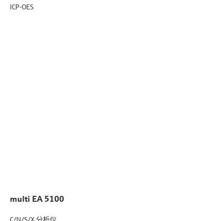
ICP-OES
multi EA 5100
C/N/S/X 分析仪