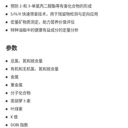
预防 2-和 3-单氯丙二醇酯等有害化合物的形成
S/N/X 快速筛查技术，用于残留物检测与定向应用
宏量矿物质测定，助力营养价值评估
特种油脂中的健康有益成分的定量分析
参数
总氯、氮和硫含量
有机和无机氯、氮和硫含量
金属
重金属
分子化合物
类胡萝卜素
叶绿素
K 值
DOBI 指数