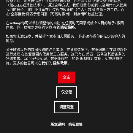
设备识别，浏览器信息）在您的终端设备，并将其存储 终端设备中的信息
（如cookie或其他技术）。通过这种方式，我们测量 你如何以及用什么来使用
免费电子书：食用油分析
我们的报价。我们还共享在此过程中收集的（个人）数据 与第三方合作。点
击“全部接受”即表示您同意（可随时撤销） 到存储和数据处理。
在
settings
你可以单独调整你的自愿 在任何时间同意或就个人目的给予/撤回
我们全新推出的电子书详细探讨了食用油的一系列质量与安全参数
同意。你可以找到更多的信息 在
的隐私策略
。
及工艺效率指标。研究以全球产量最高的棕榈油和大豆油为主要基
如果你未满16岁，并希望同意参加志愿服务， 你必须征得你的法定监护人的
质，同时涵盖食品及消费品领域相关的多种其他油脂。书中还针对
同意。
芥花籽油中硫含量——作为药物相关化合物的组成部分——进行了专项
关于欧盟以外的数据传输的注意事项：在某些情况下，数据可能会在欧盟以外
分析。本研究所采用的定量分析技术包括CNSX元素分析、ICP-OES
进行处理 在欧盟范围内使用第三方服务。这只有在 第四十四条及其后各条的
及紫外/可见分光光度法（UV/Vis），重点关注非金属含量、元素
特殊要求。GDPR已经实现。数据传输的目的是 编制统计数据，实施营销措
施。更多的信息可以在我们的
隐私政策
。
组成及分子层面的降解指标。
全选
立即下载
仅必需
lab-
调整设置
loving
people
版本说明
隐私政策
回
到
顶